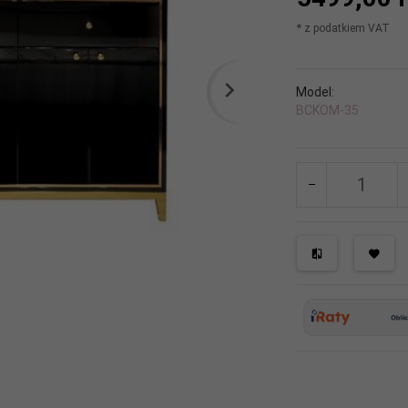
* z podatkiem VAT
Model:
BCKOM-35