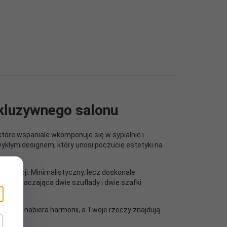
kluzywnego salonu
tóre wspaniale wkomponuje się w sypialnie i
kłym designem, który unosi poczucie estetyki na
egancji. Minimalistyczny, lecz doskonale
ka otaczająca dwie szuflady i dwie szafki
estrzeń nabiera harmonii, a Twoje rzeczy znajdują
wolenie.