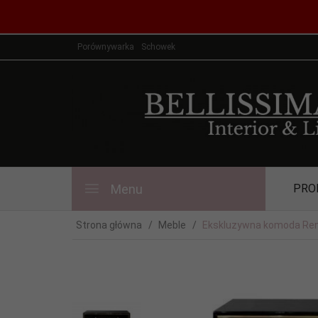
Porównywarka
Schowek
Menu
PRO
Strona główna
Meble
Ekskluzywna komoda Rene