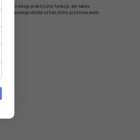
lko spełni swoje praktyczne funkcje, ale także
o wyjątkowego dzieła sztuki, które przetrwa wiele