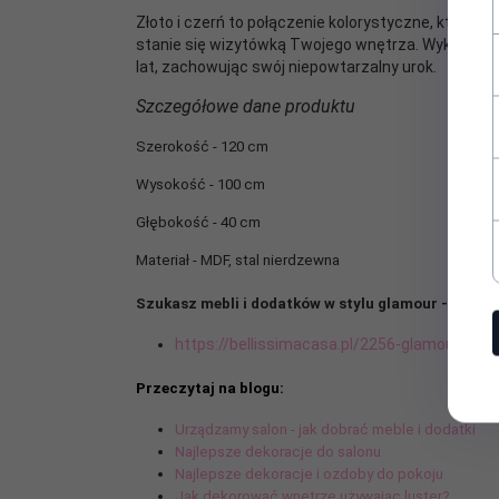
Złoto i czerń to połączenie kolorystyczne, które w 
stanie się wizytówką Twojego wnętrza. Wykorzystaj
lat, zachowując swój niepowtarzalny urok.
Szczegółowe dane produktu
Szerokość - 120 cm
Wysokość - 100 cm
Głębokość - 40 cm
Materiał - MDF, stal nierdzewna
Szukasz mebli i dodatków w stylu glamour - zajrzyj
https://bellissimacasa.pl/2256-glamour
Przeczytaj na blogu:
Urządzamy salon - jak dobrać meble i dodatki
Najlepsze dekoracje do salonu
Najlepsze dekoracje i ozdoby do pokoju
Jak dekorować wnętrze używając luster?