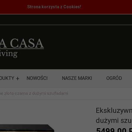
Strona korzysta z Cookies!
DUKTY
NOWOŚCI
NASZE MARKI
OGRÓD
 złoto czarna z dużymi szufladami
Ekskluzywn
dużymi szu
5499,
00