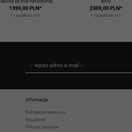
kawowy ze stali nierdzewnej
blaty
1399,
00
PLN*
2309,
00
PLN*
* z podatkiem VAT
* z podatkiem VAT
-- wpisz adres e-mail --
Informacje
Polityka prywatności
Regulamin
Polityka zwrotów