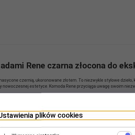
adami Rene czarna złocona do eks
asycone czernią, ukoronowane złotem. To niezwykle stylowe dzieło, k
zy nowoczesnej estetyce. Komoda Rene przyciąga uwagę swoim niezwy
i akcentami tworzy wytworny kontrast, nadając wnętrzu wyjątkowej el
czonych złotych nóżkach, jest wyrazem wyjątkowego gustu. Złota ram
Ustawienia plików cookies
go w ponadczasowy trend.
e także funkcjonalny schowek na Twoje osobiste skarby. Dzięki niej prz
t komody jest wykonany z pasją i troską, aby zapewnić Ci pełne zado