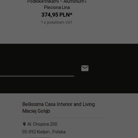
Podłokietnikami – Aluminium i
osó
Pleciona Lina
1129,
374,
95
PLN*
* z po
* z podatkiem VAT
Bellissima Casa Interior and Living
Maciej Gołąb
Al. Chopina 200
05-092
Kiełpin
,
Polska