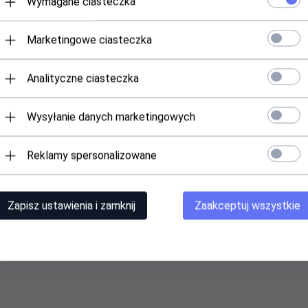
Wymagane ciasteczka
przypadku tej komody jest perfekcyjnie trafione. To mebel, który nie ty
 jej elitarną klasykę, czerpiąc radość z codziennego użytkowania teg
Marketingowe ciasteczka
Analityczne ciasteczka
Wysyłanie danych marketingowych
Reklamy spersonalizowane
 tutaj:
Zapisz ustawienia i zamknij
Zaakceptuj wszystkie