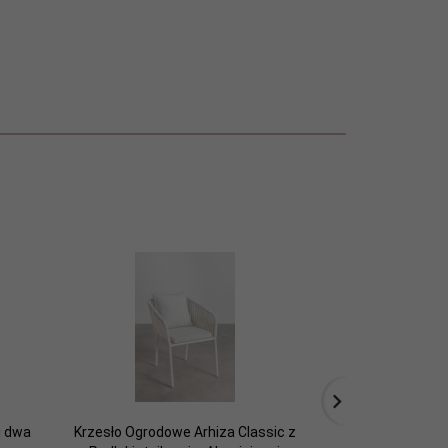
i dwa
Krzesło Ogrodowe Arhiza Classic z
Regulowana sofa 