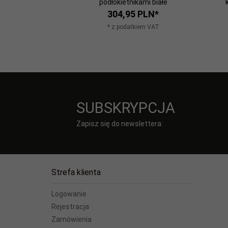
podłokietnikami białe
304,
95
PLN*
* z podatkiem VAT
SUBSKRYPCJA
Zapisz się do newslettera:
Strefa klienta
Logowanie
Rejestracja
Zamówienia