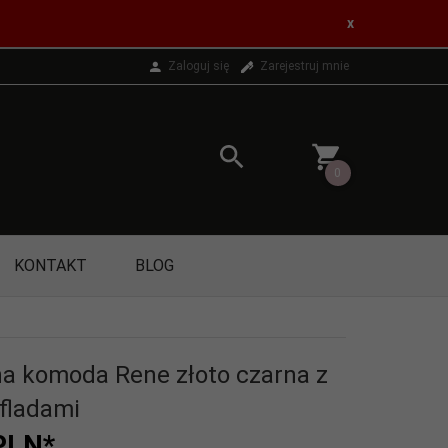
x
Zaloguj się
Zarejestruj mnie
0
KONTAKT
BLOG
a komoda Rene złoto czarna z
fladami
PLN*