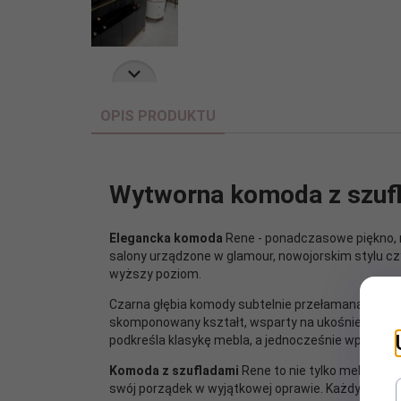
OPIS PRODUKTU
Wytworna komoda z szufl
Elegancka komoda
Rene - ponadczasowe piękno, n
salony urządzone w glamour, nowojorskim stylu c
wyższy poziom.
Czarna głębia komody subtelnie przełamana złotym
skomponowany kształt, wsparty na ukośnie umiesz
podkreśla klasykę mebla, a jednocześnie wpisuje 
Komoda z szufladami
Rene to nie tylko mebel, al
swój porządek w wyjątkowej oprawie. Każdy elemen