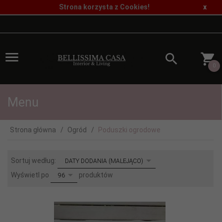
Strona korzysta z Cookies!
x
0
Menu
Strona główna
Ogród
Poduszki ogrodowe
sort
Sortuj według:
DATY DODANIA (MALEJĄCO)
pop
Wyświetl po
produktów
96