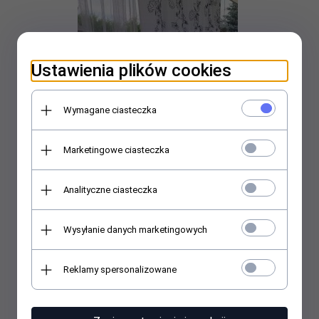
Ustawienia plików cookies
Wymagane ciasteczka
Marketingowe ciasteczka
Analityczne ciasteczka
Wysyłanie danych marketingowych
Dekoracyjna poduszka welurowa w stylu Hamptons motyw
koralowca-wielkość, kształt i kolor do wyboru
169,
89
PLN*
Reklamy spersonalizowane
* z podatkiem VAT