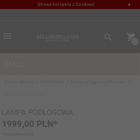
Strona korzysta z Cookies!
x
0
Menu
Strona główna
Oświetlenie
Lampy stojące i podłogowe
LAMPA PODŁOGOWA
LAMPA PODŁOGOWA
1999,
00
PLN*
* z podatkiem VAT