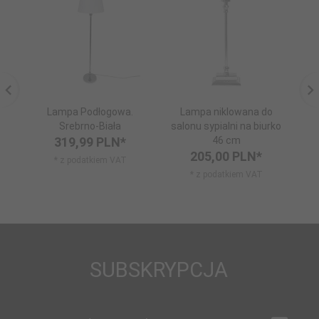
Lampa Podłogowa.
Lampa niklowana do
Srebrno-Biała
salonu sypialni na biurko
s
319,
99
PLN*
46 cm
205,
00
PLN*
* z podatkiem VAT
* z podatkiem VAT
SUBSKRYPCJA