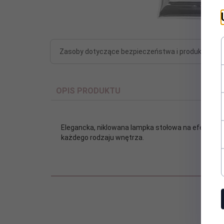
Zasoby dotyczące bezpieczeństwa i produktów
OPIS PRODUKTU
Elegancka, niklowana lampka stołowa na efektown
każdego rodzaju wnętrza.