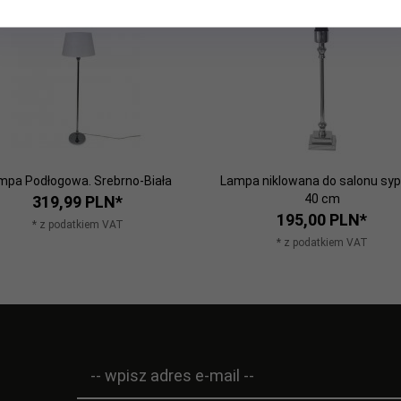
mpa Podłogowa. Srebrno-Biała
Lampa niklowana do salonu sypi
40 cm
319,
99
PLN*
195,
00
PLN*
* z podatkiem VAT
* z podatkiem VAT
-- wpisz adres e-mail --