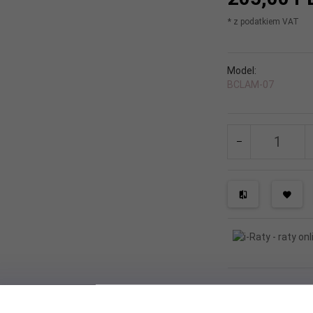
* z podatkiem VAT
Model:
BCLAM-07