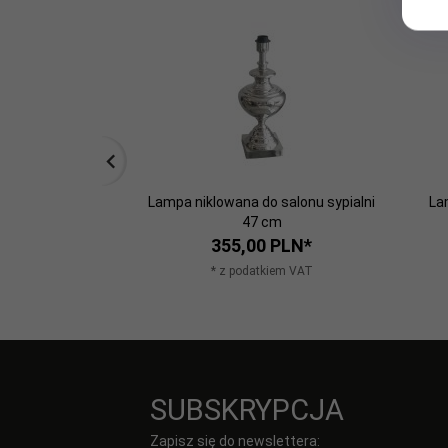
Lampa niklowana do salonu sypialni
La
47 cm
355,
00
PLN*
* z podatkiem VAT
SUBSKRYPCJA
Zapisz się do newslettera: