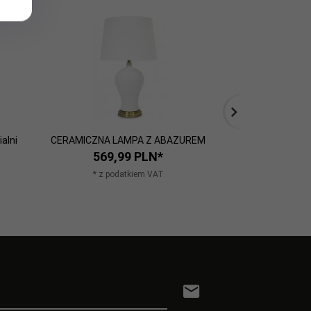
alni
CERAMICZNA LAMPA Z ABAŻUREM
Lampa niklowana
4
569,
99
PLN*
195,
* z podatkiem VAT
* z po