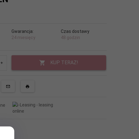
Gwarancja:
Czas dostawy
24 miesięcy
48 godzin
KUP TERAZ!