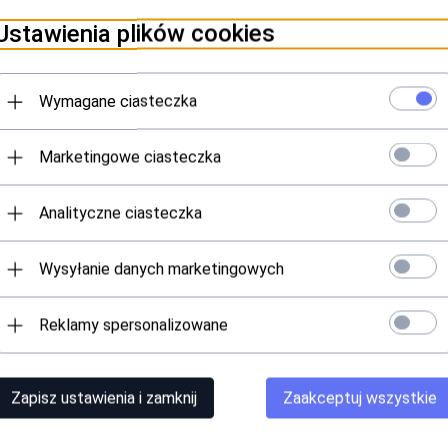
Ustawienia plików cookies
Wymagane ciasteczka
Marketingowe ciasteczka
Analityczne ciasteczka
ej prostokątnej podstawie. Niklowana lampka z odpowiednio dobrany
Wysyłanie danych marketingowych
Reklamy spersonalizowane
Zapisz ustawienia i zamknij
Zaakceptuj wszystkie
Polecamy