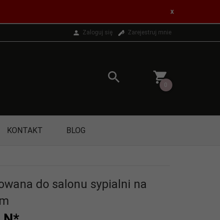
x
Zaloguj się
Zarejestruj mnie
0
KONTAKT
BLOG
owana do salonu sypialni na
cm
LN*