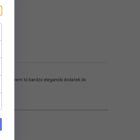
m abażurem to bardzo elegancki dodatek do