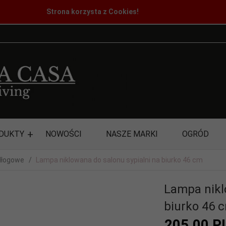
Strona korzysta z Cookies!
DUKTY
NOWOŚCI
NASZE MARKI
OGRÓD
dłogowe
Lampa niklowana do salonu sypialni na biurko 46 cm
Lampa nikl
biurko 46 
205,
00
P