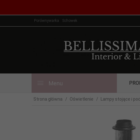
Porównywarka
Schowek
Menu
PRO
Strona główna
Oświetlenie
Lampy stojące i po