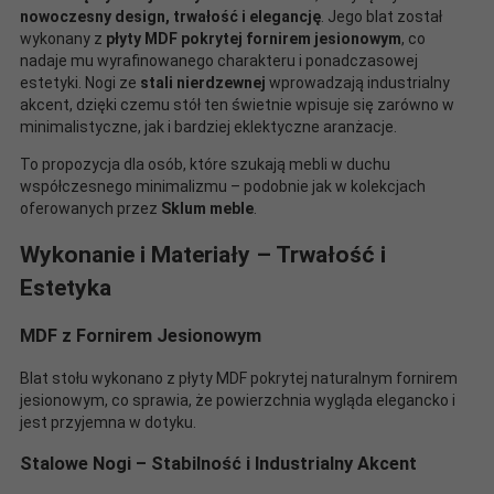
nowoczesny design, trwałość i elegancję
. Jego blat został
wykonany z
płyty MDF pokrytej fornirem jesionowym
, co
nadaje mu wyrafinowanego charakteru i ponadczasowej
estetyki. Nogi ze
stali nierdzewnej
wprowadzają industrialny
akcent, dzięki czemu stół ten świetnie wpisuje się zarówno w
minimalistyczne, jak i bardziej eklektyczne aranżacje.
To propozycja dla osób, które szukają mebli w duchu
współczesnego minimalizmu – podobnie jak w kolekcjach
oferowanych przez
Sklum meble
.
Wykonanie i Materiały – Trwałość i
Estetyka
MDF z Fornirem Jesionowym
Blat stołu wykonano z płyty MDF pokrytej naturalnym fornirem
jesionowym, co sprawia, że powierzchnia wygląda elegancko i
jest przyjemna w dotyku.
Stalowe Nogi – Stabilność i Industrialny Akcent