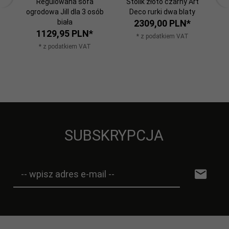
Regulowana sofa
Stolik złoto czarny Art
Kr
ogrodowa Jill dla 3 osób
Deco rurki dwa blaty
z
biała
2309,
00
PLN*
1129,
95
PLN*
* z podatkiem VAT
* z podatkiem VAT
SUBSKRYPCJA
-- wpisz adres e-mail --