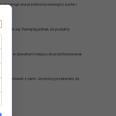
że utrzymuje ona przedmioty wewnątrz suche i
racanie się. Pamiętaj jednak, że produkty
ykorzystać w dowolnym miejscu do przechowywania
ię skontaktować z nami. Jesteśmy przekonani, że
u.