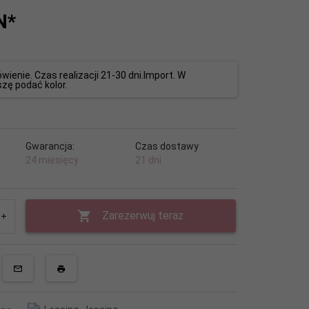
N*
ienie. Czas realizacji 21-30 dni.Import. W
zę podać kolor.
Gwarancja:
Czas dostawy
24 miesięcy
21 dni
Zarezerwuj teraz