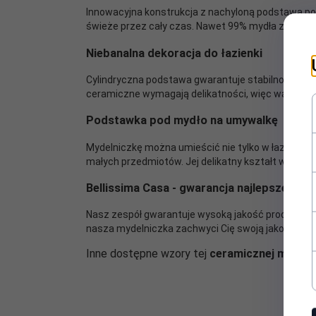
Innowacyjna konstrukcja z nachyloną podstawą po
świeże przez cały czas. Nawet 99% mydła zostaje w
Niebanalna dekoracja do łazienki
Cylindryczna podstawa gwarantuje stabilność, dzi
ceramiczne wymagają delikatności, więc warto obch
Podstawka pod mydło na umywalkę
Mydelniczkę można umieścić nie tylko w łazience,
małych przedmiotów. Jej delikatny kształt wprow
Bellissima Casa - gwarancja najlepszej obs
Nasz zespół gwarantuje wysoką jakość produktów i 
nasza mydelniczka zachwyci Cię swoją jakością i u
Inne dostępne wzory tej
ceramicznej mydeln