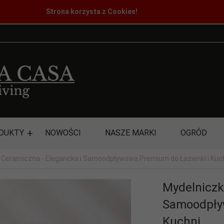
Strona korzysta z Cookies!
DUKTY
NOWOŚCI
NASZE MARKI
OGRÓD
 Ceramiczna - Elegancka i Samoodpływowa Premium do Łazienki i Kuc
Mydelniczk
Samoodpływ
Kuchni