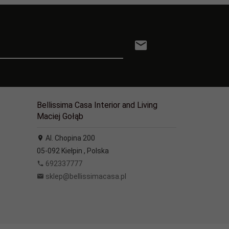
Bellissima Casa Interior and Living
Maciej Gołąb
Al. Chopina 200
05-092
Kiełpin
,
Polska
692337777
sklep@bellissimacasa.pl