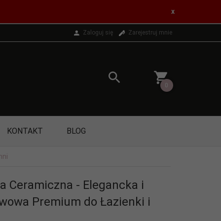
x
Zaloguj się
Zarejestruj mnie
0
KONTAKT
BLOG
hni
a Ceramiczna - Elegancka i
owa Premium do Łazienki i