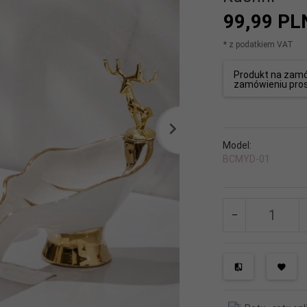
99,
99
PL
* z podatkiem VAT
Produkt na zamów
zamówieniu pros
Model:
BCMYD-01