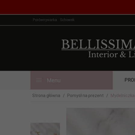
Porównywarka
Schowek
Menu
PRO
Strona główna
Pomysł na prezent
Mydelniczka