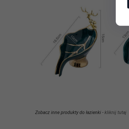
Zobacz inne produkty do łazienki -
kliknij tutaj