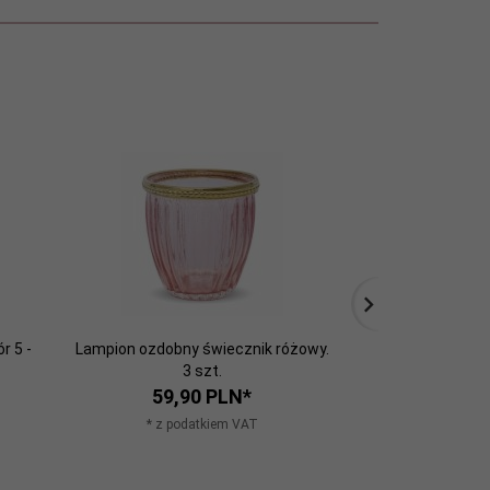
r 5 -
Lampion ozdobny świecznik różowy.
Pikowana pufa n
3 szt.
w
59,
90
PLN*
259,
* z podatkiem VAT
* z po