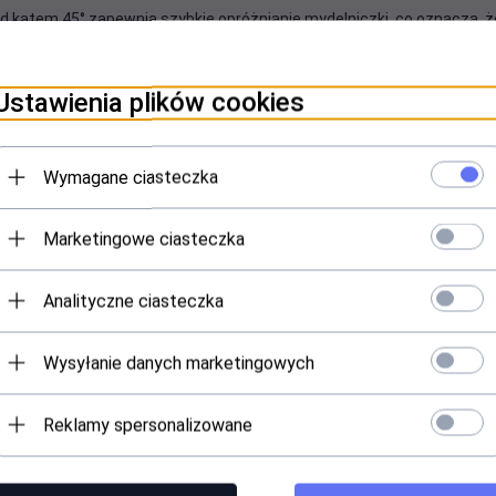
d kątem 45° zapewnia szybkie opróżnianie mydelniczki, co oznacza, 
ykorzystane, co czyni ją nie tylko estetyczną, ale i ekonomiczną.
Ustawienia plików cookies
ęki czemu możesz cieszyć się naszą mydelniczką bez obaw o jej przew
odzić się z nią ostrożnie.
Wymagane ciasteczka
 gdzie pomieści mydło, pędzle i inne drobiazgi. Możesz ją również w
Marketingowe ciasteczka
adzi odrobinę luksusu do każdego zakamarka Twojego domu.
ługi
Analityczne ciasteczka
profesjonalną obsługę. Jeśli masz jakiekolwiek pytania, nie wahaj s
rodą. To nie tylko akcesorium - to mały kawałek luksusu w Twoim dom
Wysyłanie danych marketingowych
iczki
-
kliknij tutaj
Reklamy spersonalizowane