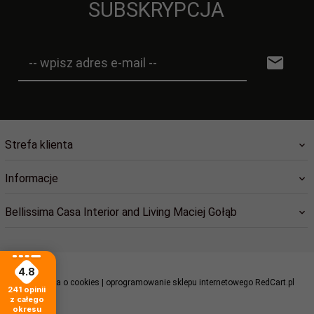
SUBSKRYPCJA
-- wpisz adres e-mail --
Strefa klienta
Informacje
Bellissima Casa Interior and Living Maciej Gołąb
4.8
Informacja o cookies
|
oprogramowanie sklepu internetowego
RedCart.pl
241
opinii
sklep@bellissimacasa.pl
z całego
okresu