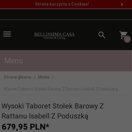
Strona korzysta z Cookies!
x
0
Menu
Strona główna
Meble
Wysoki Taboret Stołek Barowy Z Rattanu Isabell Z Poduszką
Wysoki Taboret Stołek Barowy Z
Rattanu Isabell Z Poduszką
679,
95
PLN*