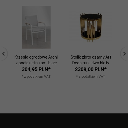
Krzesło ogrodowe Archi
Stolik złoto czarny Art
z podłokietnikami białe
Deco rurki dwa blaty
s
304,
95
PLN*
2309,
00
PLN*
* z podatkiem VAT
* z podatkiem VAT