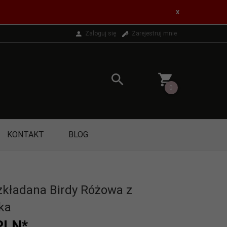
x
Zaloguj się
Zarejestruj mnie
0
KONTAKT
BLOG
kładana Birdy Różowa z
ka
PLN*