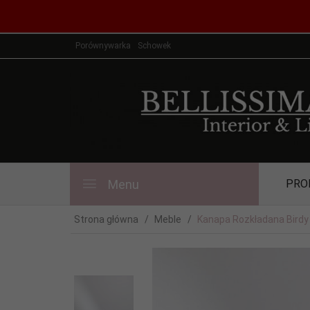
Porównywarka
Schowek
Menu
PRO
Strona główna
Meble
Kanapa Rozkładana Birdy