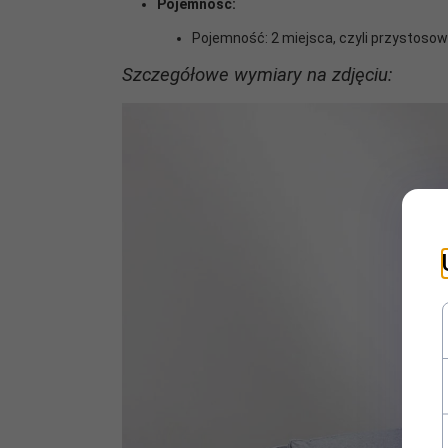
Pojemność:
Pojemność: 2 miejsca, czyli przystoso
Szczegółowe wymiary na zdjęciu: