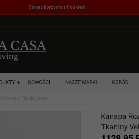
Strona korzysta z Cookies!
DUKTY
NOWOŚCI
NASZE MARKI
OGRÓD
 Różowa z Tkaniny Veka
Kanapa Roz
Tkaniny Ve
1129,
95