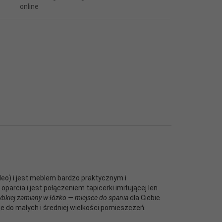
deo) i jest meblem bardzo praktycznym i
oparcia i jest połączeniem tapicerki imitującej len
ybkiej zamiany w łóżko — miejsce do spania
dla Ciebie
je do małych i średniej wielkości pomieszczeń.