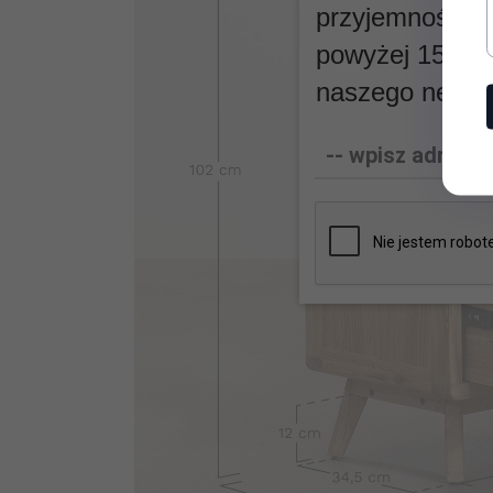
przyjemnością.
powyżej 150 PL
naszego newsle
-- wpisz adres e-