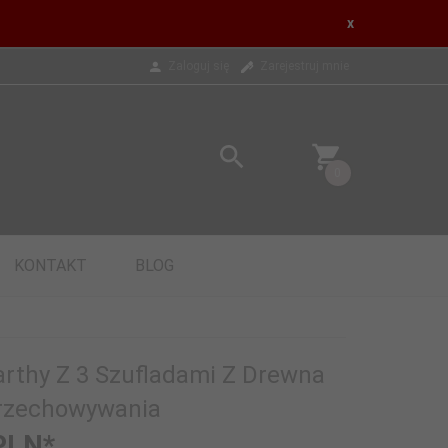
x
Zaloguj się
Zarejestruj mnie
0
KONTAKT
BLOG
thy Z 3 Szufladami Z Drewna
Przechowywania
PLN*