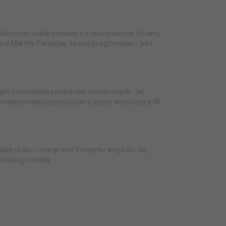
asztanowym zabarwieniem z czerwonawymi tonami,
kcji Marthy. Pamiętaj, że każdy egzemplarz jest
tym stosowania produktów chemicznych. Jej
, a maksymalny dopuszczalny ciężar wynoszący 30
daje uroku i charakteru Twojemu wnętrzu. Jej
jonalnego mebla.