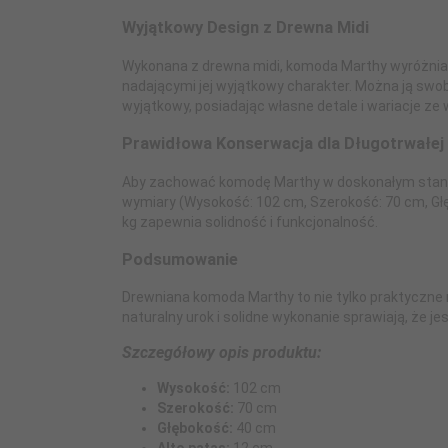
Wyjątkowy Design z Drewna Midi
Wykonana z drewna midi, komoda Marthy wyróżnia
nadającymi jej wyjątkowy charakter. Można ją swob
wyjątkowy, posiadając własne detale i wariacje ze 
Prawidłowa Konserwacja dla Długotrwałej 
Aby zachować komodę Marthy w doskonałym stanie
wymiary (Wysokość: 102 cm, Szerokość: 70 cm, Głę
kg zapewnia solidność i funkcjonalność.
Podsumowanie
Drewniana komoda Marthy to nie tylko praktyczne 
naturalny urok i solidne wykonanie sprawiają, że 
Szczegółowy opis produktu:
Wysokość:
102 cm
Szerokość:
70 cm
Głębokość:
40 cm