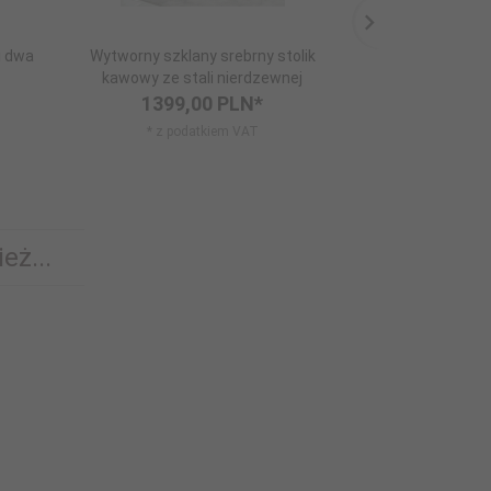
i dwa
Wytworny szklany srebrny stolik
Krzesło og
kawowy ze stali nierdzewnej
podłokiet
1399,
00
PLN*
304,
* z podatkiem VAT
* z po
eż...