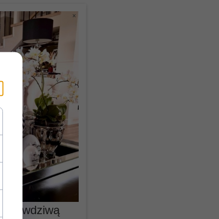
×
e prawdziwą