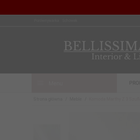
Porównywarka
Schowek
Menu
PRO
Strona główna
Meble
Komoda Marthy Z 3 Szuf