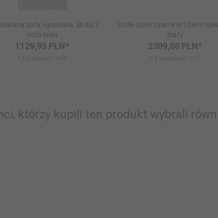
lowana sofa ogrodowa Jill dla 3
Stolik złoto czarny Art Deco rurk
osób biała
blaty
1129,
95
PLN*
2309,
00
PLN*
* z podatkiem VAT
* z podatkiem VAT
nci, którzy kupili ten produkt wybrali równi