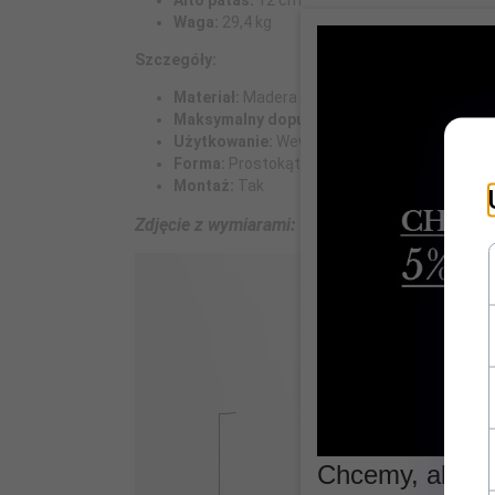
Alto patas:
12 cm
Waga:
29,4 kg
Szczegóły:
Materiał:
Madera de Mindi
Maksymalny dopuszczalny ciężar:
30 kg
Użytkowanie:
Wewnętrzne
Forma:
Prostokątna
Montaż:
Tak
Zdjęcie z wymiarami:
Chcemy, aby Tw