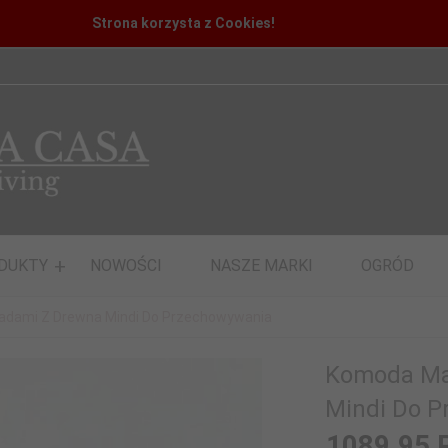
Strona korzysta z Cookies!
DUKTY
NOWOŚCI
NASZE MARKI
OGRÓD
ladami Z Drewna Mindi Do Przechowywania
Komoda Mar
Mindi Do 
1089,
95