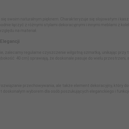
 się swoim naturalnym pięknem. Charakteryzuje się slojowatym i k
odnie łączyć z różnymi stylami dekoracyjnymi i innymi meblami z kole
względu na materiał.
Elegancji
, zalecamy regularne czyszczenie wilgotną szmatką, unikając przy 
bokość: 40 cm) sprawiają, że doskonale pasuje do wielu przestrzeni
rozwiązanie przechowywania, ale także element dekoracyjny, który do
jest doskonałym wyborem dla osób poszukujących eleganckiego i funkc