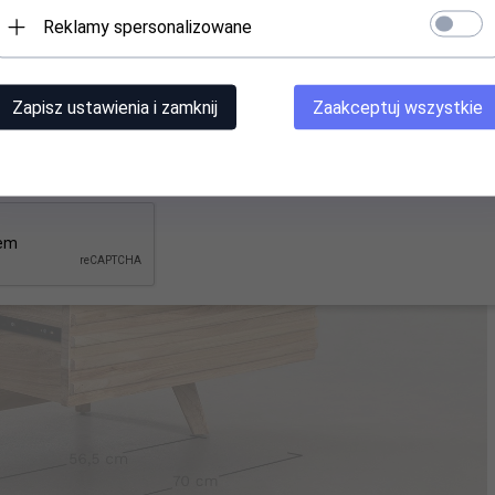
 Dlatego
przyjmij od nas rabat powitaln
Reklamy spersonalizowane
N będą tańsze o 5%. Szczegóły po rejestrac
ttera.. Pozdrawiamy. Bellissima Casa.
Zapisz ustawienia i zamknij
Zaakceptuj wszystkie
mail --