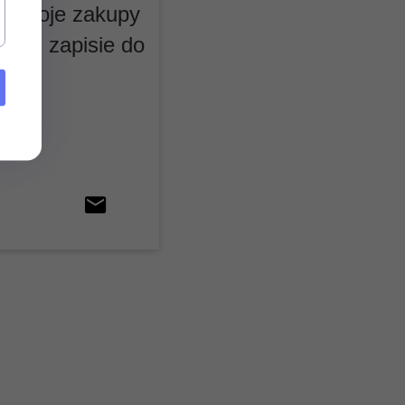
y
.Twoje zakupy
ji i zapisie do