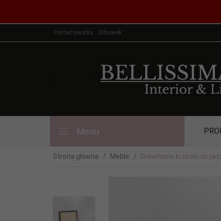
Porównywarka
Schowek
Menu
PRO
Strona główna
Meble
Drewniane krzesło do ja