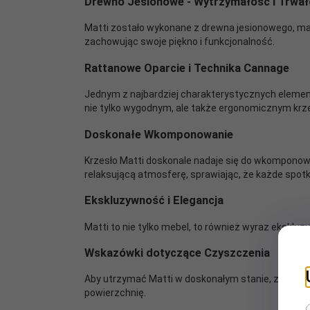
Drewno Jesionowe - Wytrzymałość i Trwa
Matti zostało wykonane z drewna jesionowego, mate
zachowując swoje piękno i funkcjonalność.
Rattanowe Oparcie i Technika Cannage
Jednym z najbardziej charakterystycznych element
nie tylko wygodnym, ale także ergonomicznym krze
Doskonałe Wkomponowanie
Krzesło Matti doskonale nadaje się do wkomponowan
relaksującą atmosferę, sprawiając, że każde spotk
Ekskluzywność i Elegancja
Matti to nie tylko mebel, to również wyraz ekskluz
Wskazówki dotyczące Czyszczenia
Aby utrzymać Matti w doskonałym stanie, zalecam
powierzchnię.