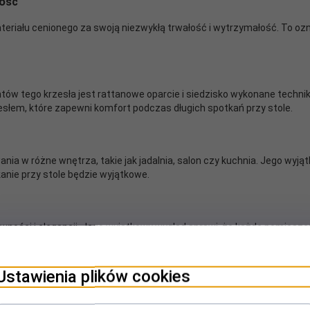
łość
riału cenionego za swoją niezwykłą trwałość i wytrzymałość. To oznac
ów tego krzesła jest rattanowe oparcie i siedzisko wykonane techniką
słem, które zapewni komfort podczas długich spotkań przy stole.
ia w różne wnętrza, takie jak jadalnia, salon czy kuchnia. Jego wyją
anie przy stole będzie wyjątkowe.
ywności i elegancji. Jego wyjątkowy wygląd sprawi, że każde pomieszcz
Ustawienia plików cookies
y czyszczenie wilgotną szmatką, unikając stosowania produktów ch