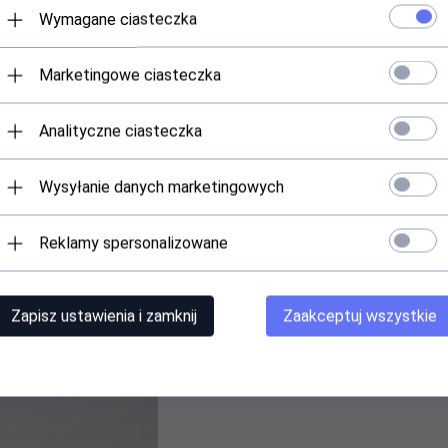
ię Wyróżnia
Wymagane ciasteczka
 siedzenia
. To dzieło sztuki, które łączy w sobie wyjątkowy styl vin
ancji do swojego wnętrza dzięki Matti.
Marketingowe ciasteczka
Analityczne ciasteczka
Wysyłanie danych marketingowych
Reklamy spersonalizowane
Zapisz ustawienia i zamknij
Zaakceptuj wszystkie