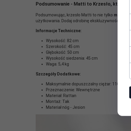
Podsumowanie - Matti to Krzesło, które s
Podsumowując, krzesło Matti to nie tylko
mebel do
użytkowania. Dodaj odrobinę ekskluzywności i eleg
Informacje Techniczne:
Wysokość: 82 cm
Szerokość: 45 cm
Głębokość: 50 cm
Wysokość siedzenia: 45 cm
Waga: 5,4 kg
Szczegóły Dodatkowe:
Maksymalnie dopuszczalny ciężar: 110 kg
Przeznaczenie: Wewnętrzne
Materiał: Rattan
Montaż: Tak
Materiał nóg - Jesion