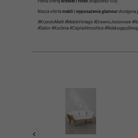
Pełna ofertę
krzeseł i foteli
znajdziesz
tutaj.
Nasza oferta
mebli i wyposażenia glamour
dostępna 
#KrzesłoMatti #MebleVintage #DrewnoJesionowe #R
#Salon #Kuchnia #CiepłaAtmosfera #RelaksującyDesig