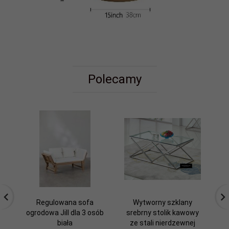
Polecamy
Regulowana sofa
Wytworny szklany
Kr
ogrodowa Jill dla 3 osób
srebrny stolik kawowy
z
biała
ze stali nierdzewnej