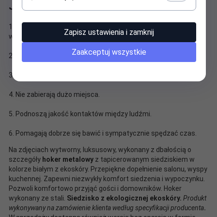
Jakie są zalety hokerów?
1. Łatwo je dopasujesz do każdego rodzaju aranżacji i wystroju
Zapisz ustawienia i zamknij
wnętrza.
Zaakceptuj wszystkie
2. Tworzą niepowtarzalny klimat i atmosferę luksusu.
3. Są bardzo komfortowe.
4. Nie zabierają dużo miejsca.
5. Podnoszą jakość kontaktów między ludźmi.
6. Pomagają dobrze się bawić i sympatycznie spędzać czas.
Na zdjęciach wytworny, luksusowy, wykonany z dbałością o
szczegóły
hoker metalowy
z tapicerowanym siedziskiem w
kolorze białym z ekoskóry. Przepiękne dopełnienie salonu, wyspy
kuchennej. Zapewni niezwykły komfort siedzenia i wypoczynku.
Pozwoli komfortowo przyjąć gości i domowników. Hoker
wykonany ze stali.
Siedzisko z ekologicznej ekoskóry.
Produkt
wykonywany na zamówienie klienta według specyfikacji producenta
.