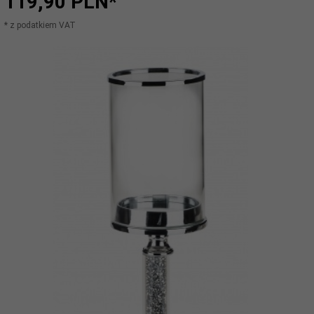
119,
90
PLN*
* z podatkiem VAT