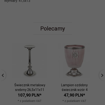
Wymiary: 41,5x13
Polecamy
Świecznik metalowy
Lampion ozdobny
srebrny 26,5x11x11
świecznik wzór 4
św
107,
90
PLN*
47,
90
PLN*
* z podatkiem VAT
* z podatkiem VAT