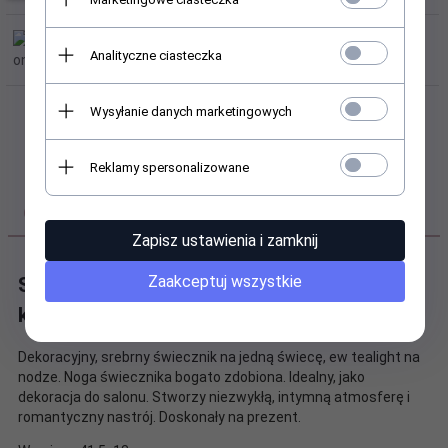
Analityczne ciasteczka
Wysyłanie danych marketingowych
Reklamy spersonalizowane
OPIS PRODUKTU
Zapisz ustawienia i zamknij
Zaakceptuj wszystkie
Szklany zdobiony świecznik na nodze w
kolorze srebrnym
Dekoracyjny, srebrny świecznik na jedną świecę, ew tealight na
nodze. Noga świecznika bogato zdobiona. Idealny, jako
dekoracja do salonu. Stworzy niezwykłą, intymną atmosferę i
romantyczny nastrój. Doskonały na prezent.