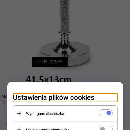
Ustawienia plików cookies
Model:
Gwarancja:
BCŚWI-60
24 miesięcy
Wymagane ciasteczka
Marketingowe ciasteczka