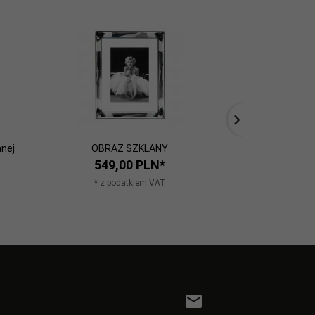
anej
OBRAZ SZKLANY
Reprodukcja w s
rami
549,
00
PLN*
349,
* z podatkiem VAT
* z po