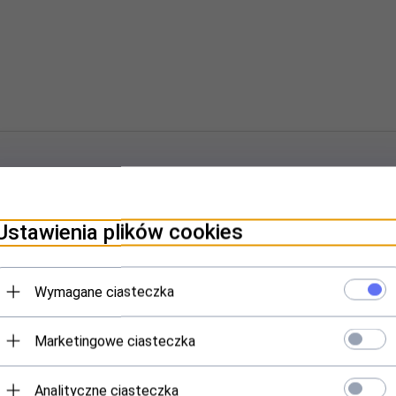
lowym i eleganckimi wnętrzami. Znakomicie wkomponuje się w klas
Ustawienia plików cookies
 składa się z czterech grafik, które z powodzeniem można kompono
hniką mieszaną - rysunek odręczny/grafika cyfrowa. Drukowane w j
Wymagane ciasteczka
ikę w różnych wersjach zastosowanej przez nabywcę ramy.
Marketingowe ciasteczka
Analityczne ciasteczka