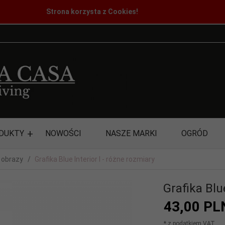
Strona korzysta z Cookies!
DUKTY
NOWOŚCI
NASZE MARKI
OGRÓD
, obrazy
Grafika Blue Interior I - różne rozmiary
Grafika Blu
43,
00
PL
* z podatkiem VAT