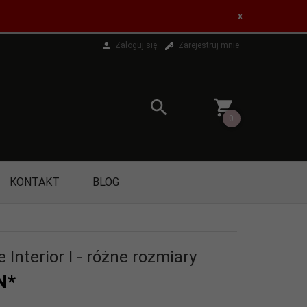
x
Zaloguj się
Zarejestruj mnie
0
KONTAKT
BLOG
e Interior I - różne rozmiary
N*