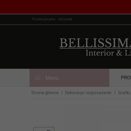
Porównywarka
Schowek
Menu
PRO
Strona główna
Dekoracje i wyposażenie
Grafiki