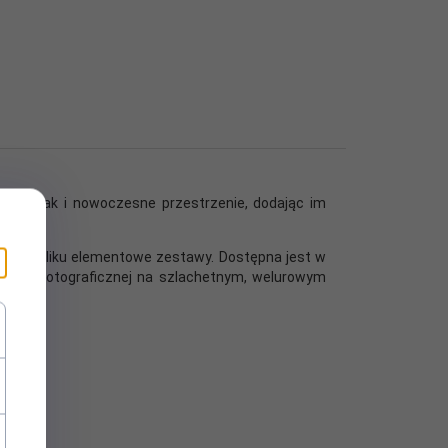
yczne jak i nowoczesne przestrzenie, dodając im
wać w kliku elementowe zestawy. Dostępna jest w
akości fotograficznej na szlachetnym, welurowym