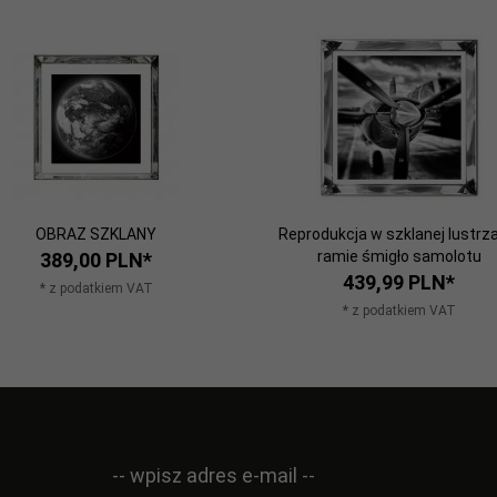
OBRAZ SZKLANY
Reprodukcja w szklanej lustrz
ramie śmigło samolotu
389,
00
PLN*
439,
99
PLN*
* z podatkiem VAT
* z podatkiem VAT
-- wpisz adres e-mail --