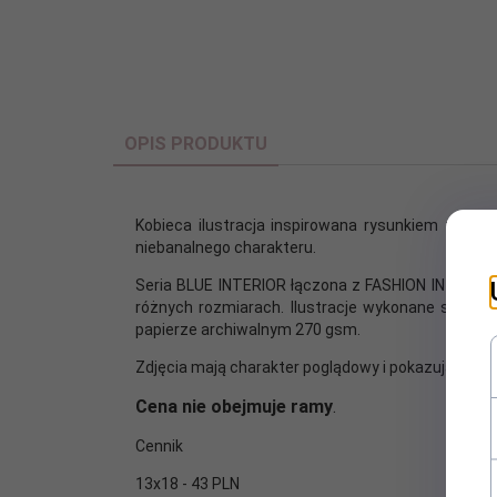
OPIS PRODUKTU
Kobieca ilustracja inspirowana rysunkiem żurna
niebanalnego charakteru.
Seria BLUE INTERIOR łączona z FASHION IN BLUE,
różnych rozmiarach. Ilustracje wykonane są tec
papierze archiwalnym 270 gsm.
Zdjęcia mają charakter poglądowy i pokazują graf
Cena nie obejmuje ramy
.
Cennik
13x18 - 43 PLN