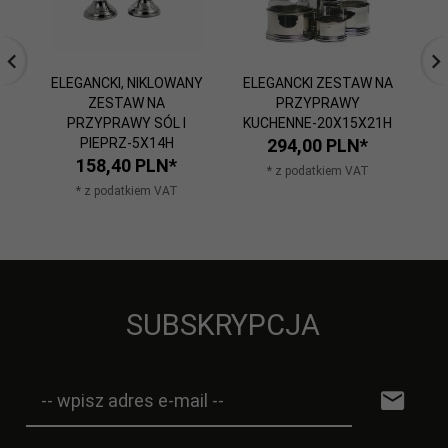
ELEGANCKI, NIKLOWANY
ELEGANCKI ZESTAW NA
E
ZESTAW NA
PRZYPRAWY
PR
PRZYPRAWY SÓL I
KUCHENNE-20X15X21H
PIEPRZ-5X14H
294,
00
PLN*
158,
40
PLN*
* z podatkiem VAT
* z podatkiem VAT
SUBSKRYPCJA
-- wpisz adres e-mail --