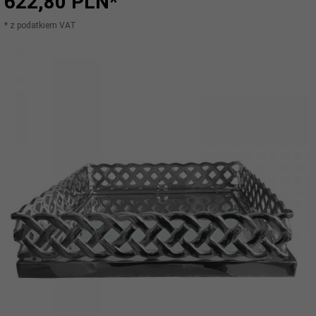
622,
80
PLN*
* z podatkiem VAT