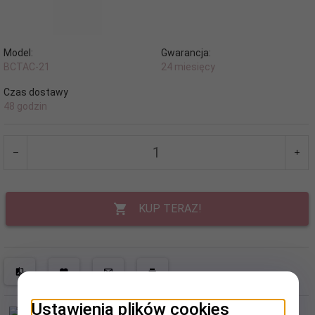
Model:
Gwarancja:
BCTAC-21
24 miesięcy
Czas dostawy
48 godzin
KUP TERAZ!
Ustawienia plików cookies