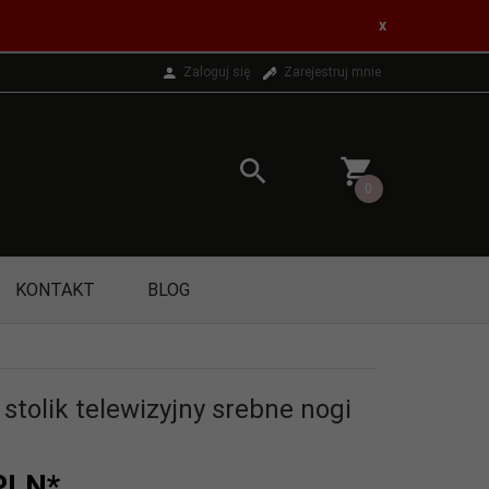
x
Zaloguj się
Zarejestruj mnie
0
KONTAKT
BLOG
stolik telewizyjny srebne nogi
PLN*