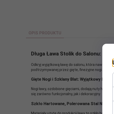
OPIS PRODUKTU
Długa Ława Stolik do Salonu: Elega
Odkryj wyjątkową ławę do salonu, która nawiązuje d
podtrzymywanej przez gięte, finezyjne nogi.
Gięte Nogi i Szklany Blat: Wyjątkowy Desig
Nogi ławy, ozdobione gięciami, dodają nuty histor
się zarówno funkcjonalny, jak i dekoracyjny.
Szkło Hartowane, Polerowana Stal Nierdze
Materiały użyte do produkcji ławy to szkło hartow