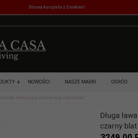
Strona korzysta z Cookies!
DUKTY
NOWOŚCI
NASZE MARKI
OGRÓD
a stolik telewizyjny srebne nogi czarny blat
Długa ława 
czarny blat
3249,
00