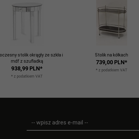
czesny stolik okrągły ze szkła i
Stolik na kółkach
mdf z szufladką
739,
00
PLN*
938,
99
PLN*
* z podatkiem VAT
* z podatkiem VAT
-- wpisz adres e-mail --