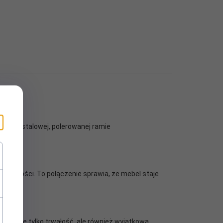
zony na stalowej, polerowanej ramie
oczesności. To połączenie sprawia, że mebel staje
tują nie tylko trwałość, ale również wyjątkową