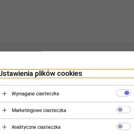
ncja i Finezja w Stylu Baroku
Ustawienia plików cookies
esignem do stylistyki baroku. Jej szklany blat z fazą został umieszc
n z Nutą Historyczną
Wymagane ciasteczka
ycznej elegancji, podczas gdy szklany blat z fazą tworzy harmonię now
Marketingowe ciasteczka
wna: Materiały Najwyższej Jakości
Analityczne ciasteczka
ane o grubości 1 cm i polerowana stal nierdzewna. Oba elementy gwaran