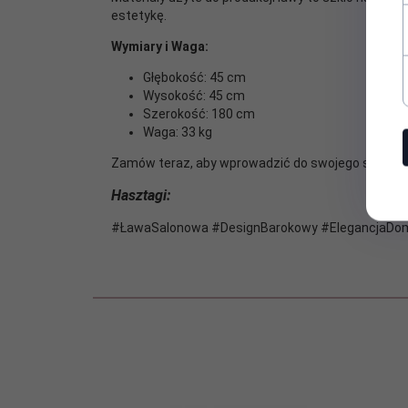
estetykę.
Wymiary i Waga:
Głębokość: 45 cm
Wysokość: 45 cm
Szerokość: 180 cm
Waga: 33 kg
Zamów teraz, aby wprowadzić do swojego salonu ni
Hasztagi:
#ŁawaSalonowa #DesignBarokowy #ElegancjaDom