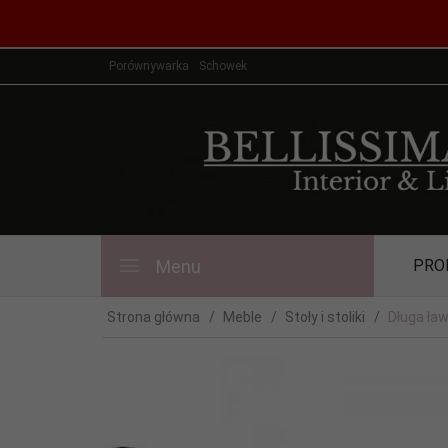
Porównywarka
Schowek
Menu
PRO
Strona główna
Meble
Stoły i stoliki
Długa ław