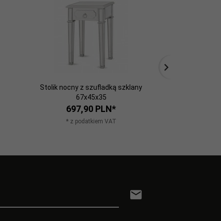
Stolik nocny z szufladką szklany
Stolik metalow
67x45x35
649,
697,
90
PLN*
* z po
* z podatkiem VAT