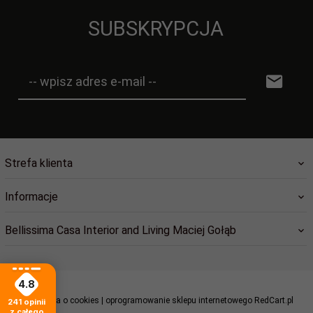
SUBSKRYPCJA
-- wpisz adres e-mail --
Strefa klienta
Informacje
Bellissima Casa Interior and Living Maciej Gołąb
4.8
Informacja o cookies
|
oprogramowanie sklepu internetowego
RedCart.pl
241
opinii
sklep@bellissimacasa.pl
z całego