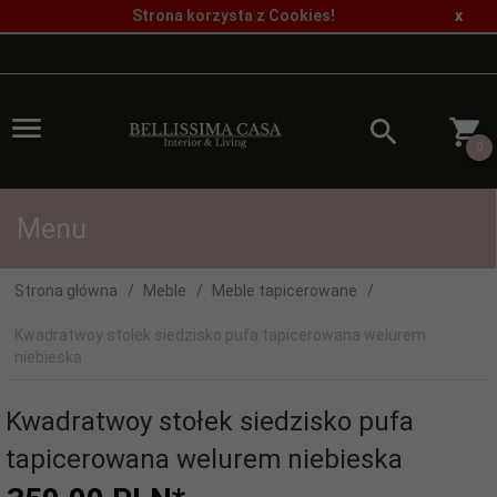
Strona korzysta z Cookies!
x
0
Menu
Strona główna
Meble
Meble tapicerowane
Kwadratwoy stołek siedzisko pufa tapicerowana welurem
niebieska
Kwadratwoy stołek siedzisko pufa
tapicerowana welurem niebieska