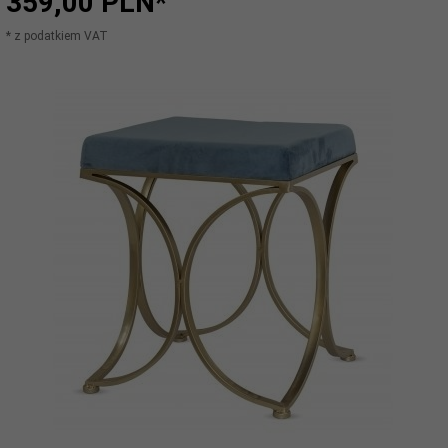
359,
00
PLN*
* z podatkiem VAT