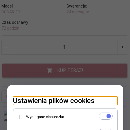
Model:
Gwarancja:
BCNAK-11
24 miesięcy
Czas dostawy
72 godzin
KUP TERAZ!
Ustawienia plików cookies
Wymagane ciasteczka