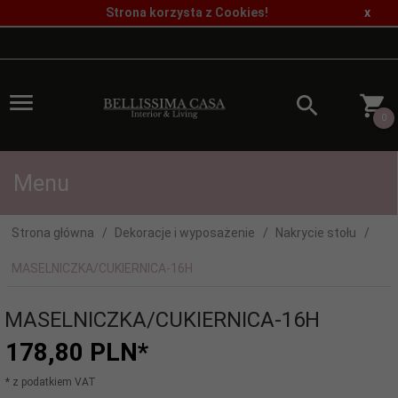
Strona korzysta z Cookies!
x
0
Menu
Strona główna
Dekoracje i wyposażenie
Nakrycie stołu
MASELNICZKA/CUKIERNICA-16H
MASELNICZKA/CUKIERNICA-16H
178,
80
PLN*
* z podatkiem VAT