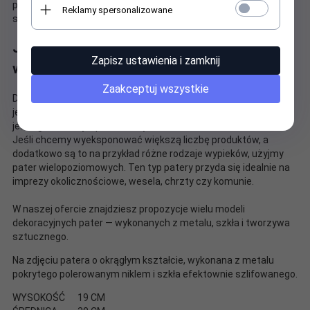
produktów. W naszej ofercie znajdują się patery o rozmaitych
Reklamy spersonalizowane
stylach, charakterach i kształtach.
Jaką paterę wybrać — jedno czy
Zapisz ustawienia i zamknij
wielopoziomową?
Zaakceptuj wszystkie
Do serwowania tortów najlepiej przyda się patera obrotowa o
jednym poziomie. W pomieszczeniach, gdzie dostęp do patery
jest ograniczony, sprawdzi się ona idealnie.
Jeśli chcemy wyeksponować większą liczbę produktów, a
dodatkowo są to na przykład różne rodzaje wypieków, użyjmy
pater wielopoziomowych. Ten typ patery przyda się idealnie na
imprezy okolicznościowe, wesela, chrzty czy komunie.
W naszej ofercie znajdziesz propozycje wielu modeli
dekoracyjnych pater — wykonanych z metalu, szkła i tworzywa
sztucznego.
Na zdjęciu patera o okrągłym kształcie, wykonana z metalu
pokrytego polerowanym niklem i szkła efektownie szlifowanego.
WYSOKOŚĆ
19 CM