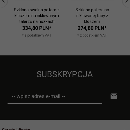
Szklana owalna patera z
Szklana patera na
kloszem na niklowanym
niklowanej tacy z
n
talerzu na nóżkach
kloszem
334,
80
PLN*
274,
80
PLN*
* z podatkiem VAT
* z podatkiem VAT
SUBSKRYPCJA
-- wpisz adres e-mail --