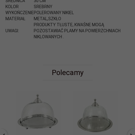
ŚREDNICA
30 CM
KOLOR
SREBRNY
WYKOŃCZENIE
POLEROWANY NIKIEL
MATERIAŁ
METAL,SZKŁO
PRODUKTY TŁUSTE, KWAŚNE MOGĄ
UWAGI:
POZOSTAWIAĆ PLAMY NA POWIERZCHNIACH
NIKLOWANYCH .
Polecamy