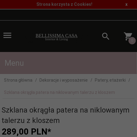
Strona korzysta z Cookies!
x
0
Menu
Strona główna
Dekoracje i wyposażenie
Patery, etażerki
Szklana okrągła patera na niklowanym talerzu z kloszem
Szklana okrągła patera na niklowanym
talerzu z kloszem
289,
00
PLN*